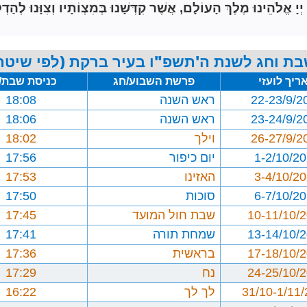
הֵינוּ מֶלֶךְ הָעוֹלָם, אֲשֶׁר קִדְּשָׁנוּ בְּמִצְוֹתָיו וְצִוָּנוּ לְהַדְל
בת וחג לשנת ה'תשפ"ו בעיר ברקת (לפי שיטת 
ריך לועזי
פרשת השבוע/חג
כניסת שבת/
22-23/9/2
ראש השנה
18:08
23-24/9/2
ראש השנה
18:06
26-27/9/2
וילך
18:02
1-2/10/2
יום כיפור
17:56
3-4/10/2
האזינו
17:53
6-7/10/2
סוכות
17:50
10-11/10/
שבת חול המועד
17:45
13-14/10/
שמחת תורה
17:41
17-18/10/
בראשית
17:36
24-25/10/
נח
17:29
31/10-1/11
לך לך
16:22