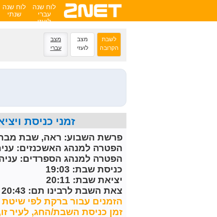
לוח שנה
לוח שנה
עברי
שנתי
לועזי
לשבת
מצב
מצב
הקרובה
לועזי
עברי
זמני כניסת ויציאת השבת הקרובה 
פרשת השבוע:
ראה, שבת מברכ
הפטרה למנהג האשכנזים:
עניה
הפטרה למנהג הספרדים:
עניה 
כניסת שבת: 19:03
יציאת שבת: 20:11
צאת השבת לרבינו תם: 20:43
הזמנים עבור ברקת לפי שיטת ח
זמן כניסת השבת/החג, לעיר זו, מחושב 30 דקות לפני 