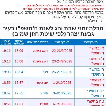
צאת השבת לרבינו תם: 20:42
הזמנים עבור גבעת יצהר לפי שיטת חזון שמים,
לשינוי עיר
זמן כניסת השבת/החג, לעיר זו, מחושב 30 דקות לפני השקיעה הנראית
ברכת הדלקת נרות: בָּרוּךְ אַתָּה יְיָ אֱלֹהֵינוּ מֶלֶךְ הָעוֹלָם, אֲשֶׁר קִדְּשָׁנוּ
בְּמִצְוֹתָיו וְצִוָּנוּ לְהַדְלִיק נֵר שֶׁל שַׁבָּת.
שבת שלום
טבלת זמני שבת וחג לשנת ה'תשפ"ו בעיר
גבעת יצהר (לפי שיטת חזון שמים)
כניסת
יציאת
תאריך עברי
תאריך לועזי
פרשת השבוע/חג
שבת/חג
שבת/חג
א' בתשרי
22-23/9/2025
ראש השנה
18:09
19:11
ה'תשפ"ו
ב' בתשרי
23-24/9/2025
ראש השנה
18:08
19:10
ה'תשפ"ו
ה' בתשרי
26-27/9/2025
וילך
18:04
19:06
ה'תשפ"ו
י' בתשרי
1-2/10/2025
יום כיפור
17:57
18:59
ה'תשפ"ו
י"ב בתשרי
3-4/10/2025
האזינו
17:55
18:57
ה'תשפ"ו
ט"ו בתשרי
6-7/10/2025
סוכות
17:51
18:53