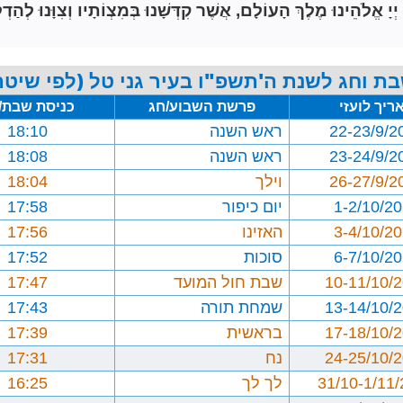
הֵינוּ מֶלֶךְ הָעוֹלָם, אֲשֶׁר קִדְּשָׁנוּ בְּמִצְוֹתָיו וְצִוָּנוּ לְהַדְל
ת וחג לשנת ה'תשפ"ו בעיר גני טל (לפי שיטת
ריך לועזי
פרשת השבוע/חג
כניסת שבת/
22-23/9/2
ראש השנה
18:10
23-24/9/2
ראש השנה
18:08
26-27/9/2
וילך
18:04
1-2/10/2
יום כיפור
17:58
3-4/10/2
האזינו
17:56
6-7/10/2
סוכות
17:52
10-11/10/
שבת חול המועד
17:47
13-14/10/
שמחת תורה
17:43
17-18/10/
בראשית
17:39
24-25/10/
נח
17:31
31/10-1/11
לך לך
16:25