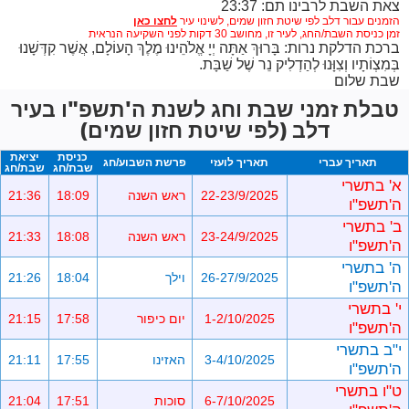
צאת השבת לרבינו תם: 23:37
הזמנים עבור דלב לפי שיטת חזון שמים,
לשינוי עיר
זמן כניסת השבת/החג, לעיר זו, מחושב 30 דקות לפני השקיעה הנראית
ברכת הדלקת נרות: בָּרוּךְ אַתָּה יְיָ אֱלֹהֵינוּ מֶלֶךְ הָעוֹלָם, אֲשֶׁר קִדְּשָׁנוּ
בְּמִצְוֹתָיו וְצִוָּנוּ לְהַדְלִיק נֵר שֶׁל שַׁבָּת.
שבת שלום
טבלת זמני שבת וחג לשנת ה'תשפ"ו בעיר
דלב (לפי שיטת חזון שמים)
כניסת
יציאת
תאריך עברי
תאריך לועזי
פרשת השבוע/חג
שבת/חג
שבת/חג
א' בתשרי
22-23/9/2025
ראש השנה
18:09
21:36
ה'תשפ"ו
ב' בתשרי
23-24/9/2025
ראש השנה
18:08
21:33
ה'תשפ"ו
ה' בתשרי
26-27/9/2025
וילך
18:04
21:26
ה'תשפ"ו
י' בתשרי
1-2/10/2025
יום כיפור
17:58
21:15
ה'תשפ"ו
י"ב בתשרי
3-4/10/2025
האזינו
17:55
21:11
ה'תשפ"ו
ט"ו בתשרי
6-7/10/2025
סוכות
17:51
21:04