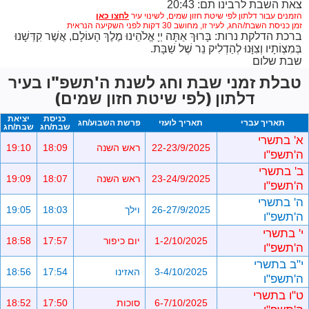
צאת השבת לרבינו תם: 20:43
הזמנים עבור דלתון לפי שיטת חזון שמים,
לשינוי עיר
זמן כניסת השבת/החג, לעיר זו, מחושב 30 דקות לפני השקיעה הנראית
ברכת הדלקת נרות: בָּרוּךְ אַתָּה יְיָ אֱלֹהֵינוּ מֶלֶךְ הָעוֹלָם, אֲשֶׁר קִדְּשָׁנוּ
בְּמִצְוֹתָיו וְצִוָּנוּ לְהַדְלִיק נֵר שֶׁל שַׁבָּת.
שבת שלום
טבלת זמני שבת וחג לשנת ה'תשפ"ו בעיר
דלתון (לפי שיטת חזון שמים)
כניסת
יציאת
תאריך עברי
תאריך לועזי
פרשת השבוע/חג
שבת/חג
שבת/חג
א' בתשרי
22-23/9/2025
ראש השנה
18:09
19:10
ה'תשפ"ו
ב' בתשרי
23-24/9/2025
ראש השנה
18:07
19:09
ה'תשפ"ו
ה' בתשרי
26-27/9/2025
וילך
18:03
19:05
ה'תשפ"ו
י' בתשרי
1-2/10/2025
יום כיפור
17:57
18:58
ה'תשפ"ו
י"ב בתשרי
3-4/10/2025
האזינו
17:54
18:56
ה'תשפ"ו
ט"ו בתשרי
6-7/10/2025
סוכות
17:50
18:52