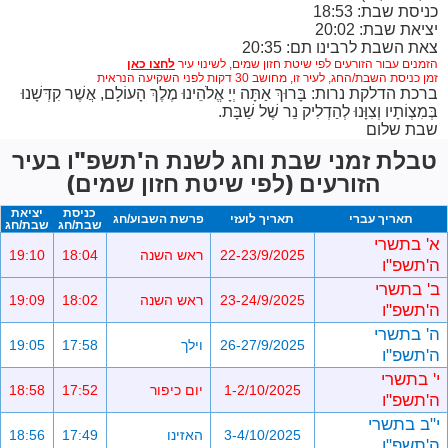
כניסת שבת: 18:53
יציאת שבת: 20:02
צאת השבת לרבינו תם: 20:35
הזמנים עבור הזורעים לפי שיטת חזון שמים,
לשינוי עיר
זמן כניסת השבת/החג, לעיר זו, מחושב 30 דקות לפני השקיעה הנראית
ברכת הדלקת נרות: בָּרוּךְ אַתָּה יְיָ אֱלֹהֵינוּ מֶלֶךְ הָעוֹלָם, אֲשֶׁר קִדְּשָׁנוּ
בְּמִצְוֹתָיו וְצִוָּנוּ לְהַדְלִיק נֵר שֶׁל שַׁבָּת.
שבת שלום
טבלת זמני שבת וחג לשנת ה'תשפ"ו בעיר
הזורעים (לפי שיטת חזון שמים)
כניסת
יציאת
תאריך עברי
תאריך לועזי
פרשת השבוע/חג
שבת/חג
שבת/חג
א' בתשרי
22-23/9/2025
ראש השנה
18:04
19:10
ה'תשפ"ו
ב' בתשרי
23-24/9/2025
ראש השנה
18:02
19:09
ה'תשפ"ו
ה' בתשרי
26-27/9/2025
וילך
17:58
19:05
ה'תשפ"ו
י' בתשרי
1-2/10/2025
יום כיפור
17:52
18:58
ה'תשפ"ו
י"ב בתשרי
3-4/10/2025
האזינו
17:49
18:56
ה'תשפ"ו