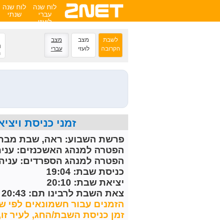
לוח שנה
לוח שנה
עברי
שנתי
לועזי
לשבת
מצב
מצב
נ
הקרובה
לועזי
עברי
ה
זמני כניסת ויציאת השבת הקרובה 
פרשת השבוע:
ראה, שבת מברכ
הפטרה למנהג האשכנזים:
עניה
הפטרה למנהג הספרדים:
עניה 
כניסת שבת: 19:04
יציאת שבת: 20:10
צאת השבת לרבינו תם: 20:43
הזמנים עבור חשמונאים לפי שי
זמן כניסת השבת/החג, לעיר זו, מחושב 30 דקות לפני 