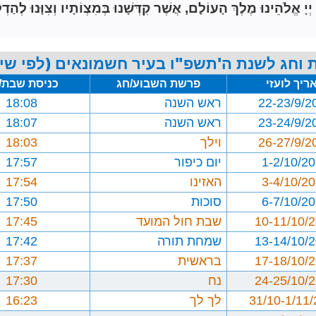
הֵינוּ מֶלֶךְ הָעוֹלָם, אֲשֶׁר קִדְּשָׁנוּ בְּמִצְוֹתָיו וְצִוָּנוּ לְהַדְל
 וחג לשנת ה'תשפ"ו בעיר חשמונאים (לפי שיט
ריך לועזי
פרשת השבוע/חג
כניסת שבת/
22-23/9/2
ראש השנה
18:08
23-24/9/2
ראש השנה
18:07
26-27/9/2
וילך
18:03
1-2/10/2
יום כיפור
17:57
3-4/10/2
האזינו
17:54
6-7/10/2
סוכות
17:50
10-11/10/
שבת חול המועד
17:45
13-14/10/
שמחת תורה
17:42
17-18/10/
בראשית
17:37
24-25/10/
נח
17:30
31/10-1/11
לך לך
16:23