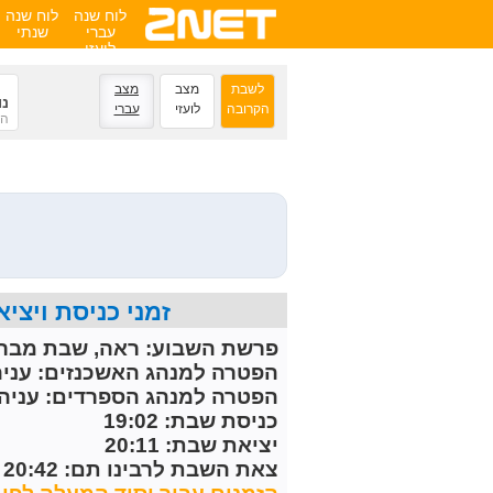
לוח שנה
לוח שנה
עברי
שנתי
לועזי
ש
לשבת
מצב
מצב
נו
הקרובה
לועזי
עברי
ה'
זמני כניסת ויציאת השבת הקרובה 
פרשת השבוע:
ראה, שבת מברכ
הפטרה למנהג האשכנזים:
עניה
הפטרה למנהג הספרדים:
עניה 
כניסת שבת: 19:02
יציאת שבת: 20:11
צאת השבת לרבינו תם: 20:42