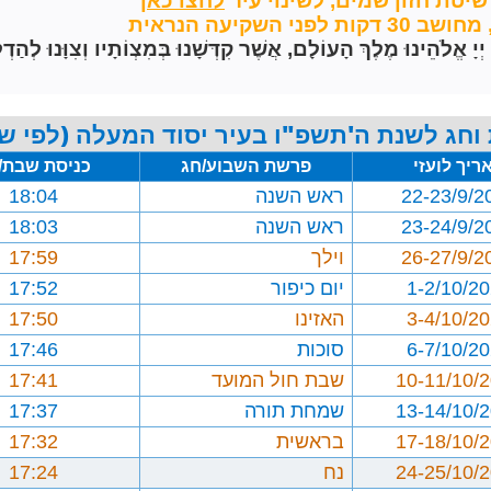
שיטת חזון שמים,
לשינוי עיר
השקיעה הנראית
הֵינוּ מֶלֶךְ הָעוֹלָם, אֲשֶׁר קִדְּשָׁנוּ בְּמִצְוֹתָיו וְצִוָּנוּ לְהַדְל
וחג לשנת ה'תשפ"ו בעיר יסוד המעלה (לפי שי
ריך לועזי
פרשת השבוע/חג
כניסת שבת/
22-23/9/2
ראש השנה
18:04
23-24/9/2
ראש השנה
18:03
26-27/9/2
וילך
17:59
1-2/10/2
יום כיפור
17:52
3-4/10/2
האזינו
17:50
6-7/10/2
סוכות
17:46
10-11/10/
שבת חול המועד
17:41
13-14/10/
שמחת תורה
17:37
17-18/10/
בראשית
17:32
24-25/10/
נח
17:24