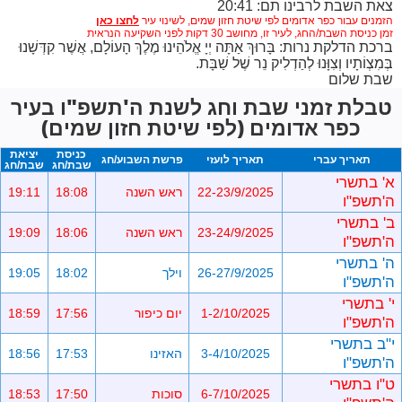
צאת השבת לרבינו תם: 20:41
הזמנים עבור כפר אדומים לפי שיטת חזון שמים,
לשינוי עיר
זמן כניסת השבת/החג, לעיר זו, מחושב 30 דקות לפני השקיעה הנראית
ברכת הדלקת נרות: בָּרוּךְ אַתָּה יְיָ אֱלֹהֵינוּ מֶלֶךְ הָעוֹלָם, אֲשֶׁר קִדְּשָׁנוּ
בְּמִצְוֹתָיו וְצִוָּנוּ לְהַדְלִיק נֵר שֶׁל שַׁבָּת.
שבת שלום
טבלת זמני שבת וחג לשנת ה'תשפ"ו בעיר
כפר אדומים (לפי שיטת חזון שמים)
כניסת
יציאת
תאריך עברי
תאריך לועזי
פרשת השבוע/חג
שבת/חג
שבת/חג
א' בתשרי
22-23/9/2025
ראש השנה
18:08
19:11
ה'תשפ"ו
ב' בתשרי
23-24/9/2025
ראש השנה
18:06
19:09
ה'תשפ"ו
ה' בתשרי
26-27/9/2025
וילך
18:02
19:05
ה'תשפ"ו
י' בתשרי
1-2/10/2025
יום כיפור
17:56
18:59
ה'תשפ"ו
י"ב בתשרי
3-4/10/2025
האזינו
17:53
18:56
ה'תשפ"ו
ט"ו בתשרי
6-7/10/2025
סוכות
17:50
18:53