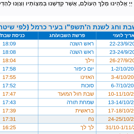
הֵינוּ מֶלֶךְ הָעוֹלָם, אֲשֶׁר קִדְּשָׁנוּ בְּמִצְוֹתָיו וְצִוָּנוּ לְהַדְל
בת וחג לשנת ה'תשפ"ו בעיר כרמל (לפי שיטת 
ריך לועזי
פרשת השבוע/חג
כניסת שבת/
22-23/9/2
ראש השנה
18:09
23-24/9/2
ראש השנה
18:08
26-27/9/2
וילך
18:04
1-2/10/2
יום כיפור
17:58
3-4/10/2
האזינו
17:55
6-7/10/2
סוכות
17:52
10-11/10/
שבת חול המועד
17:47
13-14/10/
שמחת תורה
17:43
17-18/10/
בראשית
17:39
24-25/10/
נח
17:31
31/10-1/11
לך לך
16:25