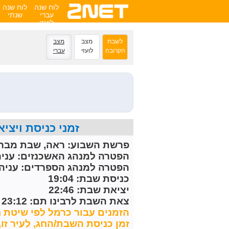
לוח שנה
לוח שנה
עברי
שנתי
לועזי
לשבת
מצב
מצב
הקרובה
לועזי
עברי
זמני כניסת ויציאת השבת הקרובה 
פרשת השבוע:
ראה, שבת מברכ
הפטרה למנהג האשכנזים:
עניה
הפטרה למנהג הספרדים:
עניה 
כניסת שבת: 19:04
יציאת שבת: 22:46
צאת השבת לרבינו תם: 23:12
הזמנים עבור כרמל לפי שיטת ח
זמן כניסת השבת/החג, לעיר זו, מחושב 30 דקות לפני 