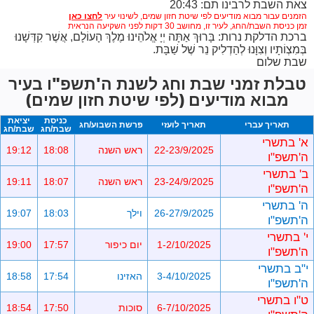
צאת השבת לרבינו תם: 20:43
הזמנים עבור מבוא מודיעים לפי שיטת חזון שמים,
לשינוי עיר
זמן כניסת השבת/החג, לעיר זו, מחושב 30 דקות לפני השקיעה הנראית
ברכת הדלקת נרות: בָּרוּךְ אַתָּה יְיָ אֱלֹהֵינוּ מֶלֶךְ הָעוֹלָם, אֲשֶׁר קִדְּשָׁנוּ
בְּמִצְוֹתָיו וְצִוָּנוּ לְהַדְלִיק נֵר שֶׁל שַׁבָּת.
שבת שלום
טבלת זמני שבת וחג לשנת ה'תשפ"ו בעיר
מבוא מודיעים (לפי שיטת חזון שמים)
כניסת
יציאת
תאריך עברי
תאריך לועזי
פרשת השבוע/חג
שבת/חג
שבת/חג
א' בתשרי
22-23/9/2025
ראש השנה
18:08
19:12
ה'תשפ"ו
ב' בתשרי
23-24/9/2025
ראש השנה
18:07
19:11
ה'תשפ"ו
ה' בתשרי
26-27/9/2025
וילך
18:03
19:07
ה'תשפ"ו
י' בתשרי
1-2/10/2025
יום כיפור
17:57
19:00
ה'תשפ"ו
י"ב בתשרי
3-4/10/2025
האזינו
17:54
18:58
ה'תשפ"ו
ט"ו בתשרי
6-7/10/2025
סוכות
17:50
18:54