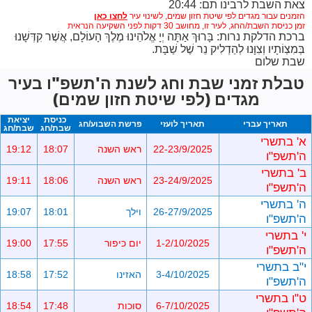
צאת השבת לרבינו תם: 20:44
הזמנים עבור מגדים לפי שיטת חזון שמים,
לשינוי עיר
זמן כניסת השבת/החג, לעיר זו, מחושב 30 דקות לפני השקיעה הנראית
ברכת הדלקת נרות: בָּרוּךְ אַתָּה יְיָ אֱלֹהֵינוּ מֶלֶךְ הָעוֹלָם, אֲשֶׁר קִדְּשָׁנוּ
בְּמִצְוֹתָיו וְצִוָּנוּ לְהַדְלִיק נֵר שֶׁל שַׁבָּת.
שבת שלום
טבלת זמני שבת וחג לשנת ה'תשפ"ו בעיר
מגדים (לפי שיטת חזון שמים)
כניסת
יציאת
תאריך עברי
תאריך לועזי
פרשת השבוע/חג
שבת/חג
שבת/חג
א' בתשרי
22-23/9/2025
ראש השנה
18:07
19:12
ה'תשפ"ו
ב' בתשרי
23-24/9/2025
ראש השנה
18:06
19:11
ה'תשפ"ו
ה' בתשרי
26-27/9/2025
וילך
18:01
19:07
ה'תשפ"ו
י' בתשרי
1-2/10/2025
יום כיפור
17:55
19:00
ה'תשפ"ו
י"ב בתשרי
3-4/10/2025
האזינו
17:52
18:58
ה'תשפ"ו
ט"ו בתשרי
6-7/10/2025
סוכות
17:48
18:54