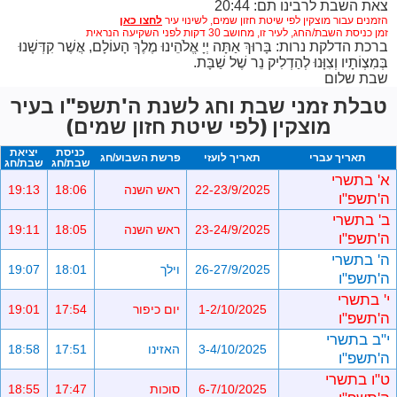
צאת השבת לרבינו תם: 20:44
הזמנים עבור מוצקין לפי שיטת חזון שמים,
לשינוי עיר
זמן כניסת השבת/החג, לעיר זו, מחושב 30 דקות לפני השקיעה הנראית
ברכת הדלקת נרות: בָּרוּךְ אַתָּה יְיָ אֱלֹהֵינוּ מֶלֶךְ הָעוֹלָם, אֲשֶׁר קִדְּשָׁנוּ
בְּמִצְוֹתָיו וְצִוָּנוּ לְהַדְלִיק נֵר שֶׁל שַׁבָּת.
שבת שלום
טבלת זמני שבת וחג לשנת ה'תשפ"ו בעיר
מוצקין (לפי שיטת חזון שמים)
כניסת
יציאת
תאריך עברי
תאריך לועזי
פרשת השבוע/חג
שבת/חג
שבת/חג
א' בתשרי
22-23/9/2025
ראש השנה
18:06
19:13
ה'תשפ"ו
ב' בתשרי
23-24/9/2025
ראש השנה
18:05
19:11
ה'תשפ"ו
ה' בתשרי
26-27/9/2025
וילך
18:01
19:07
ה'תשפ"ו
י' בתשרי
1-2/10/2025
יום כיפור
17:54
19:01
ה'תשפ"ו
י"ב בתשרי
3-4/10/2025
האזינו
17:51
18:58
ה'תשפ"ו
ט"ו בתשרי
6-7/10/2025
סוכות
17:47
18:55