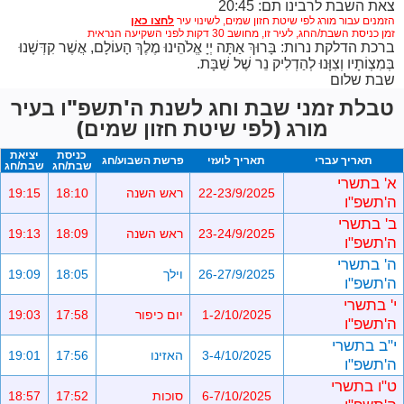
צאת השבת לרבינו תם: 20:45
הזמנים עבור מורג לפי שיטת חזון שמים,
לשינוי עיר
זמן כניסת השבת/החג, לעיר זו, מחושב 30 דקות לפני השקיעה הנראית
ברכת הדלקת נרות: בָּרוּךְ אַתָּה יְיָ אֱלֹהֵינוּ מֶלֶךְ הָעוֹלָם, אֲשֶׁר קִדְּשָׁנוּ
בְּמִצְוֹתָיו וְצִוָּנוּ לְהַדְלִיק נֵר שֶׁל שַׁבָּת.
שבת שלום
טבלת זמני שבת וחג לשנת ה'תשפ"ו בעיר
מורג (לפי שיטת חזון שמים)
כניסת
יציאת
תאריך עברי
תאריך לועזי
פרשת השבוע/חג
שבת/חג
שבת/חג
א' בתשרי
22-23/9/2025
ראש השנה
18:10
19:15
ה'תשפ"ו
ב' בתשרי
23-24/9/2025
ראש השנה
18:09
19:13
ה'תשפ"ו
ה' בתשרי
26-27/9/2025
וילך
18:05
19:09
ה'תשפ"ו
י' בתשרי
1-2/10/2025
יום כיפור
17:58
19:03
ה'תשפ"ו
י"ב בתשרי
3-4/10/2025
האזינו
17:56
19:01
ה'תשפ"ו
ט"ו בתשרי
6-7/10/2025
סוכות
17:52
18:57