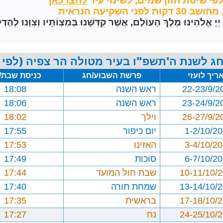
פי שיטת חזון שמים,
לשינוי עיר
השקיעה הנראית
הֵינוּ מֶלֶךְ הָעוֹלָם, אֲשֶׁר קִדְּשָׁנוּ בְּמִצְוֹתָיו וְצִוָּנוּ לְהַדְל
ג לשנת ה'תשפ"ו בעיר מטולה הר צפיה (לפי 
ריך לועזי
פרשת השבוע/חג
כניסת שבת/
22-23/9/2
ראש השנה
18:08
23-24/9/2
ראש השנה
18:06
26-27/9/2
וילך
18:02
1-2/10/2
יום כיפור
17:55
3-4/10/2
האזינו
17:53
6-7/10/2
סוכות
17:49
10-11/10/
שבת חול המועד
17:44
13-14/10/
שמחת תורה
17:40
17-18/10/
בראשית
17:35
24-25/10/
נח
17:27