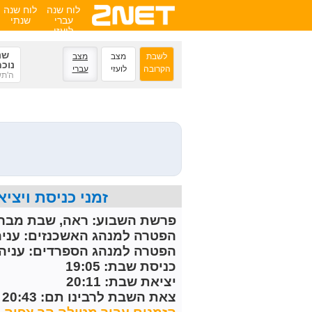
לוח שנה
לוח שנה
עברי
שנתי
לועזי
שנ
לשבת
מצב
מצב
נוכ
הקרובה
לועזי
עברי
ה'תש
זמני כניסת ויציאת השבת הקרובה 
פרשת השבוע:
ראה, שבת מברכ
הפטרה למנהג האשכנזים:
עניה
הפטרה למנהג הספרדים:
עניה 
כניסת שבת: 19:05
יציאת שבת: 20:11
צאת השבת לרבינו תם: 20:43