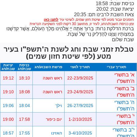
כניסת שבת: 18:58
יציאת שבת: 20:02
צאת השבת לרבינו תם: 20:35
הזמנים עבור מטע לפי שיטת חזון שמים,
לשינוי עיר
זמן כניסת השבת/החג, לעיר זו, מחושב 30 דקות לפני השקיעה הנראית
ברכת הדלקת נרות: בָּרוּךְ אַתָּה יְיָ אֱלֹהֵינוּ מֶלֶךְ הָעוֹלָם, אֲשֶׁר קִדְּשָׁנוּ
בְּמִצְוֹתָיו וְצִוָּנוּ לְהַדְלִיק נֵר שֶׁל שַׁבָּת.
שבת שלום
טבלת זמני שבת וחג לשנת ה'תשפ"ו בעיר
מטע (לפי שיטת חזון שמים)
כניסת
יציאת
תאריך עברי
תאריך לועזי
פרשת השבוע/חג
שבת/חג
שבת/חג
א' בתשרי
22-23/9/2025
ראש השנה
18:10
19:12
ה'תשפ"ו
ב' בתשרי
23-24/9/2025
ראש השנה
18:08
19:10
ה'תשפ"ו
ה' בתשרי
26-27/9/2025
וילך
18:04
19:06
ה'תשפ"ו
י' בתשרי
1-2/10/2025
יום כיפור
17:58
19:00
ה'תשפ"ו
י"ב בתשרי
3-4/10/2025
האזינו
17:55
18:57
ה'תשפ"ו