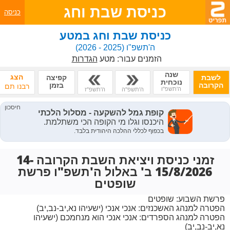
כניסת שבת וחג
כניסה
כניסת שבת וחג במטע
ה'תשפ"ו
(2025 - 2026)
הזמנים עבור:
מטע
הגדרות
שנה
הצג
לשבת
קפיצה
נוכחית
הקרובה
בזמן
רבנו תם
ה'תשפ"ו
ה'תשפ"ה
ה'תשפ"ז
זמני כניסת ויציאת השבת הקרובה 14-
15/8/2026 ב' באלול ה'תשפ"ו פרשת
שופטים
פרשת השבוע:
שופטים
הפטרה למנהג האשכנזים:
אנכי אנכי (ישעיהו נא,יב-נב,יב)
הפטרה למנהג הספרדים:
אנכי אנכי הוא מנחמכם (ישעיהו
נא,יב-נב,יב)