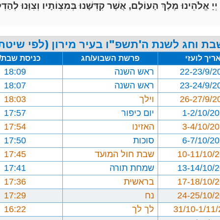
הֵינוּ מֶלֶךְ הָעוֹלָם, אֲשֶׁר קִדְּשָׁנוּ בְּמִצְוֹתָיו וְצִוָּנוּ לְהַדְל
בת וחג לשנת ה'תשפ"ו בעיר מירון (לפי שיטת 
ריך לועזי
פרשת השבוע/חג
כניסת שבת/
22-23/9/2
ראש השנה
18:09
23-24/9/2
ראש השנה
18:07
26-27/9/2
וילך
18:03
1-2/10/2
יום כיפור
17:57
3-4/10/2
האזינו
17:54
6-7/10/2
סוכות
17:50
10-11/10/
שבת חול המועד
17:45
13-14/10/
שמחת תורה
17:41
17-18/10/
בראשית
17:36
24-25/10/
נח
17:29
31/10-1/11
לך לך
16:22