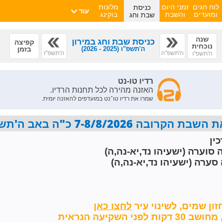
כניסת
לוח חגים
זמני היום
מלונות
עוד
שבת וחג
ומועדים
והשבת
בוקינג
שנה
כניסת שבת וחג במירון
קפיצה
נוכחית
ה'תשפ"ו
(2025 - 2026)
בזמן
ה'תשפ"ה
ה'תשפ"ז
ה'תשפ"ו
7-8/8/2026 כ"ה באב ה'תשפ"ו פרשת ראה
ין
 סוערה (ישעיהו נד,יא-נה,ה)
סערה (ישעיהו נד,יא-נה,ה)
זון שמים,
לשינוי עיר
השקיעה הנראית