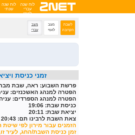
לוח שנה
לוח שנה
עברי
שנתי
לועזי
לשבת
מצב
מצב
הקרובה
לועזי
עברי
זמני כניסת ויציאת השבת הקרובה 
פרשת השבוע:
ראה, שבת מברכ
הפטרה למנהג האשכנזים:
עניה
הפטרה למנהג הספרדים:
עניה 
כניסת שבת: 19:06
יציאת שבת: 20:11
צאת השבת לרבינו תם: 20:43
הזמנים עבור מירון לפי שיטת ח
זמן כניסת השבת/החג, לעיר זו, מחושב 30 דקות לפני 