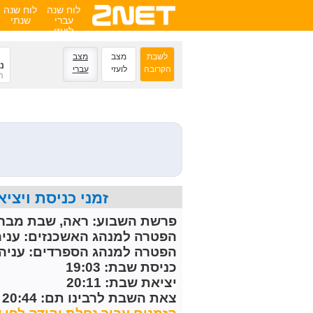
לוח שנה
לוח שנה
עברי
שנתי
לועזי
לשבת
מצב
מצב
נ
הקרובה
לועזי
עברי
ה
זמני כניסת ויציאת השבת הקרובה 
פרשת השבוע:
ראה, שבת מברכ
הפטרה למנהג האשכנזים:
עניה
הפטרה למנהג הספרדים:
עניה 
כניסת שבת: 19:03
יציאת שבת: 20:11
צאת השבת לרבינו תם: 20:44