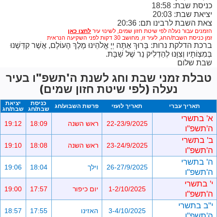
כניסת שבת: 18:58
יציאת שבת: 20:03
צאת השבת לרבינו תם: 20:36
הזמנים עבור נעלה לפי שיטת חזון שמים,
לשינוי עיר
זמן כניסת השבת/החג, לעיר זו, מחושב 30 דקות לפני השקיעה הנראית
ברכת הדלקת נרות: בָּרוּךְ אַתָּה יְיָ אֱלֹהֵינוּ מֶלֶךְ הָעוֹלָם, אֲשֶׁר קִדְּשָׁנוּ
בְּמִצְוֹתָיו וְצִוָּנוּ לְהַדְלִיק נֵר שֶׁל שַׁבָּת.
שבת שלום
טבלת זמני שבת וחג לשנת ה'תשפ"ו בעיר
נעלה (לפי שיטת חזון שמים)
כניסת
יציאת
תאריך עברי
תאריך לועזי
פרשת השבוע/חג
שבת/חג
שבת/חג
א' בתשרי
22-23/9/2025
ראש השנה
18:09
19:12
ה'תשפ"ו
ב' בתשרי
23-24/9/2025
ראש השנה
18:08
19:10
ה'תשפ"ו
ה' בתשרי
26-27/9/2025
וילך
18:04
19:06
ה'תשפ"ו
י' בתשרי
1-2/10/2025
יום כיפור
17:57
19:00
ה'תשפ"ו
י"ב בתשרי
3-4/10/2025
האזינו
17:55
18:57
ה'תשפ"ו