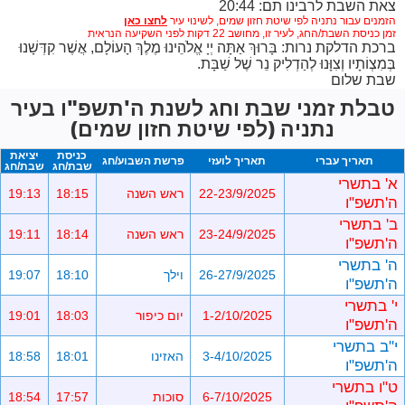
צאת השבת לרבינו תם: 20:44
הזמנים עבור נתניה לפי שיטת חזון שמים,
לשינוי עיר
זמן כניסת השבת/החג, לעיר זו, מחושב 22 דקות לפני השקיעה הנראית
ברכת הדלקת נרות: בָּרוּךְ אַתָּה יְיָ אֱלֹהֵינוּ מֶלֶךְ הָעוֹלָם, אֲשֶׁר קִדְּשָׁנוּ
בְּמִצְוֹתָיו וְצִוָּנוּ לְהַדְלִיק נֵר שֶׁל שַׁבָּת.
שבת שלום
טבלת זמני שבת וחג לשנת ה'תשפ"ו בעיר
נתניה (לפי שיטת חזון שמים)
כניסת
יציאת
תאריך עברי
תאריך לועזי
פרשת השבוע/חג
שבת/חג
שבת/חג
א' בתשרי
22-23/9/2025
ראש השנה
18:15
19:13
ה'תשפ"ו
ב' בתשרי
23-24/9/2025
ראש השנה
18:14
19:11
ה'תשפ"ו
ה' בתשרי
26-27/9/2025
וילך
18:10
19:07
ה'תשפ"ו
י' בתשרי
1-2/10/2025
יום כיפור
18:03
19:01
ה'תשפ"ו
י"ב בתשרי
3-4/10/2025
האזינו
18:01
18:58
ה'תשפ"ו
ט"ו בתשרי
6-7/10/2025
סוכות
17:57
18:54