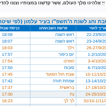
הֵינוּ מֶלֶךְ הָעוֹלָם, אֲשֶׁר קִדְּשָׁנוּ בְּמִצְוֹתָיו וְצִוָּנוּ לְהַדְל
בת וחג לשנת ה'תשפ"ו בעיר עלמון (לפי שיטת 
ריך לועזי
פרשת השבוע/חג
כניסת שבת/
22-23/9/2
ראש השנה
18:08
23-24/9/2
ראש השנה
18:07
26-27/9/2
וילך
18:03
1-2/10/2
יום כיפור
17:57
3-4/10/2
האזינו
17:54
6-7/10/2
סוכות
17:50
10-11/10/
שבת חול המועד
17:45
13-14/10/
שמחת תורה
17:42
17-18/10/
בראשית
17:37
24-25/10/
נח
17:30
31/10-1/11
לך לך
16:23