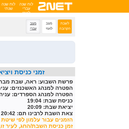
לוח שנה
לוח שנה
עברי
שנתי
לועזי
לשבת
מצב
מצב
הקרובה
לועזי
עברי
זמני כניסת ויציאת השבת הקרובה 
פרשת השבוע:
ראה, שבת מברכ
הפטרה למנהג האשכנזים:
עניה
הפטרה למנהג הספרדים:
עניה 
כניסת שבת: 19:04
יציאת שבת: 20:09
צאת השבת לרבינו תם: 20:42
הזמנים עבור עלמון לפי שיטת ח
זמן כניסת השבת/החג, לעיר זו, מחושב 30 דקות לפני 