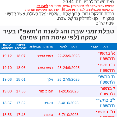
צאת השבת לרבינו תם: 20:44
הזמנים עבור עמקה לפי שיטת חזון שמים,
לשינוי עיר
זמן כניסת השבת/החג, לעיר זו, מחושב 30 דקות לפני השקיעה הנראית
ברכת הדלקת נרות: בָּרוּךְ אַתָּה יְיָ אֱלֹהֵינוּ מֶלֶךְ הָעוֹלָם, אֲשֶׁר קִדְּשָׁנוּ
בְּמִצְוֹתָיו וְצִוָּנוּ לְהַדְלִיק נֵר שֶׁל שַׁבָּת.
שבת שלום
טבלת זמני שבת וחג לשנת ה'תשפ"ו בעיר
עמקה (לפי שיטת חזון שמים)
כניסת
יציאת
תאריך עברי
תאריך לועזי
פרשת השבוע/חג
שבת/חג
שבת/חג
א' בתשרי
22-23/9/2025
ראש השנה
18:07
19:12
ה'תשפ"ו
ב' בתשרי
23-24/9/2025
ראש השנה
18:06
19:10
ה'תשפ"ו
ה' בתשרי
26-27/9/2025
וילך
18:01
19:06
ה'תשפ"ו
י' בתשרי
1-2/10/2025
יום כיפור
17:55
19:00
ה'תשפ"ו
י"ב בתשרי
3-4/10/2025
האזינו
17:52
18:57
ה'תשפ"ו
ט"ו בתשרי
6-7/10/2025
סוכות
17:48
18:53