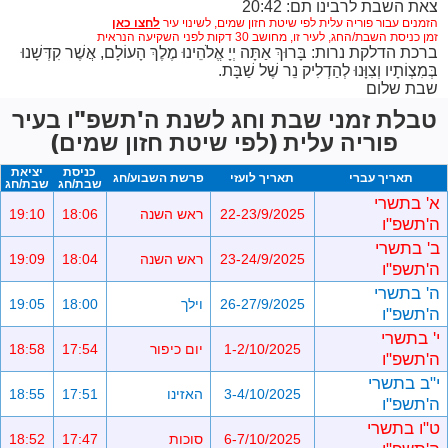
צאת השבת לרבינו תם: 20:42
הזמנים עבור פוריה עלית לפי שיטת חזון שמים,
לשינוי עיר
זמן כניסת השבת/החג, לעיר זו, מחושב 30 דקות לפני השקיעה הנראית
ברכת הדלקת נרות: בָּרוּךְ אַתָּה יְיָ אֱלֹהֵינוּ מֶלֶךְ הָעוֹלָם, אֲשֶׁר קִדְּשָׁנוּ
בְּמִצְוֹתָיו וְצִוָּנוּ לְהַדְלִיק נֵר שֶׁל שַׁבָּת.
שבת שלום
טבלת זמני שבת וחג לשנת ה'תשפ"ו בעיר
פוריה עלית (לפי שיטת חזון שמים)
כניסת
יציאת
תאריך עברי
תאריך לועזי
פרשת השבוע/חג
שבת/חג
שבת/חג
א' בתשרי
22-23/9/2025
ראש השנה
18:06
19:10
ה'תשפ"ו
ב' בתשרי
23-24/9/2025
ראש השנה
18:04
19:09
ה'תשפ"ו
ה' בתשרי
26-27/9/2025
וילך
18:00
19:05
ה'תשפ"ו
י' בתשרי
1-2/10/2025
יום כיפור
17:54
18:58
ה'תשפ"ו
י"ב בתשרי
3-4/10/2025
האזינו
17:51
18:55
ה'תשפ"ו
ט"ו בתשרי
6-7/10/2025
סוכות
17:47
18:52