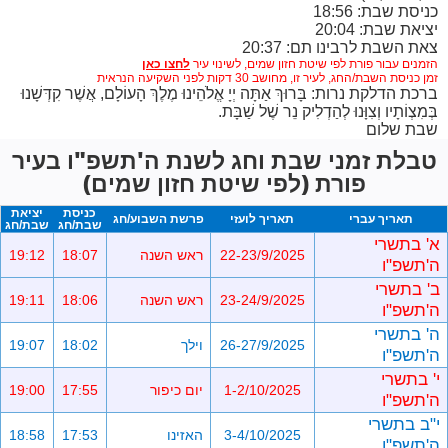
כניסת שבת: 18:56
יציאת שבת: 20:04
צאת השבת לרבינו תם: 20:37
הזמנים עבור פורת לפי שיטת חזון שמים,
לשינוי עיר
זמן כניסת השבת/החג, לעיר זו, מחושב 30 דקות לפני השקיעה הנראית
ברכת הדלקת נרות: בָּרוּךְ אַתָּה יְיָ אֱלֹהֵינוּ מֶלֶךְ הָעוֹלָם, אֲשֶׁר קִדְּשָׁנוּ
בְּמִצְוֹתָיו וְצִוָּנוּ לְהַדְלִיק נֵר שֶׁל שַׁבָּת.
שבת שלום
טבלת זמני שבת וחג לשנת ה'תשפ"ו בעיר
פורת (לפי שיטת חזון שמים)
כניסת
יציאת
תאריך עברי
תאריך לועזי
פרשת השבוע/חג
שבת/חג
שבת/חג
א' בתשרי
22-23/9/2025
ראש השנה
18:07
19:12
ה'תשפ"ו
ב' בתשרי
23-24/9/2025
ראש השנה
18:06
19:11
ה'תשפ"ו
ה' בתשרי
26-27/9/2025
וילך
18:02
19:07
ה'תשפ"ו
י' בתשרי
1-2/10/2025
יום כיפור
17:55
19:00
ה'תשפ"ו
י"ב בתשרי
3-4/10/2025
האזינו
17:53
18:58
ה'תשפ"ו