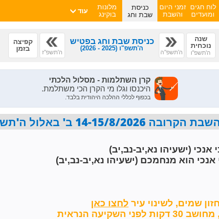
כניסת
לוח חגים
זמני היום
מלונות
עוד
שבת וחג
ומועדים
והשבת
בוקינג
שנה
כניסת שבת וחג בפטיש
קפיצה
נוכחית
ה'תשפ"ו
(2025 - 2026)
בזמן
ה'תשפ"ה
ה'תשפ"ז
ה'תשפ"ו
14 ב' באלול ה'תשפ"ו פרשת שופטים
 אנכי (ישעיהו נא,יב-נב,יב)
 אנכי הוא מנחמכם (ישעיהו נא,יב-נב,יב)
זון שמים,
לשינוי עיר
השקיעה הנראית