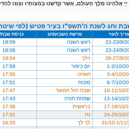
הֵינוּ מֶלֶךְ הָעוֹלָם, אֲשֶׁר קִדְּשָׁנוּ בְּמִצְוֹתָיו וְצִוָּנוּ לְהַדְל
בת וחג לשנת ה'תשפ"ו בעיר פטיש (לפי שיטת 
ריך לועזי
פרשת השבוע/חג
כניסת שבת/
22-23/9/2
ראש השנה
18:09
23-24/9/2
ראש השנה
18:08
26-27/9/2
וילך
18:04
1-2/10/2
יום כיפור
17:58
3-4/10/2
האזינו
17:55
6-7/10/2
סוכות
17:51
10-11/10/
שבת חול המועד
17:47
13-14/10/
שמחת תורה
17:43
17-18/10/
בראשית
17:38
24-25/10/
נח
17:31
31/10-1/11
לך לך
16:25