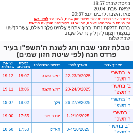
כניסת שבת: 18:57
יציאת שבת: 20:04
צאת השבת לרבינו תם: 20:37
הזמנים עבור פרדס חנה לפי שיטת חזון שמים,
לשינוי עיר
זמן כניסת השבת/החג, לעיר זו, מחושב 30 דקות לפני השקיעה הנראית
ברכת הדלקת נרות: בָּרוּךְ אַתָּה יְיָ אֱלֹהֵינוּ מֶלֶךְ הָעוֹלָם, אֲשֶׁר קִדְּשָׁנוּ
בְּמִצְוֹתָיו וְצִוָּנוּ לְהַדְלִיק נֵר שֶׁל שַׁבָּת.
שבת שלום
טבלת זמני שבת וחג לשנת ה'תשפ"ו בעיר
פרדס חנה (לפי שיטת חזון שמים)
כניסת
יציאת
תאריך עברי
תאריך לועזי
פרשת השבוע/חג
שבת/חג
שבת/חג
א' בתשרי
22-23/9/2025
ראש השנה
18:07
19:12
ה'תשפ"ו
ב' בתשרי
23-24/9/2025
ראש השנה
18:06
19:11
ה'תשפ"ו
ה' בתשרי
26-27/9/2025
וילך
18:02
19:07
ה'תשפ"ו
י' בתשרי
1-2/10/2025
יום כיפור
17:55
19:00
ה'תשפ"ו
י"ב בתשרי
3-4/10/2025
האזינו
17:53
18:58
ה'תשפ"ו