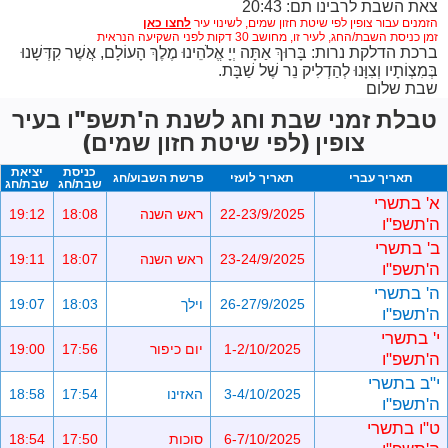
צאת השבת לרבינו תם: 20:43
הזמנים עבור צופין לפי שיטת חזון שמים,
לשינוי עיר
זמן כניסת השבת/החג, לעיר זו, מחושב 30 דקות לפני השקיעה הנראית
ברכת הדלקת נרות: בָּרוּךְ אַתָּה יְיָ אֱלֹהֵינוּ מֶלֶךְ הָעוֹלָם, אֲשֶׁר קִדְּשָׁנוּ
בְּמִצְוֹתָיו וְצִוָּנוּ לְהַדְלִיק נֵר שֶׁל שַׁבָּת.
שבת שלום
טבלת זמני שבת וחג לשנת ה'תשפ"ו בעיר
צופין (לפי שיטת חזון שמים)
כניסת
יציאת
תאריך עברי
תאריך לועזי
פרשת השבוע/חג
שבת/חג
שבת/חג
א' בתשרי
22-23/9/2025
ראש השנה
18:08
19:12
ה'תשפ"ו
ב' בתשרי
23-24/9/2025
ראש השנה
18:07
19:11
ה'תשפ"ו
ה' בתשרי
26-27/9/2025
וילך
18:03
19:07
ה'תשפ"ו
י' בתשרי
1-2/10/2025
יום כיפור
17:56
19:00
ה'תשפ"ו
י"ב בתשרי
3-4/10/2025
האזינו
17:54
18:58
ה'תשפ"ו
ט"ו בתשרי
6-7/10/2025
סוכות
17:50
18:54