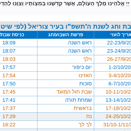
הֵינוּ מֶלֶךְ הָעוֹלָם, אֲשֶׁר קִדְּשָׁנוּ בְּמִצְוֹתָיו וְצִוָּנוּ לְהַדְל
ת וחג לשנת ה'תשפ"ו בעיר צוריאל (לפי שיטת
ריך לועזי
פרשת השבוע/חג
כניסת שבת/
22-23/9/2
ראש השנה
18:09
23-24/9/2
ראש השנה
18:07
26-27/9/2
וילך
18:03
1-2/10/2
יום כיפור
17:57
3-4/10/2
האזינו
17:54
6-7/10/2
סוכות
17:50
10-11/10/
שבת חול המועד
17:45
13-14/10/
שמחת תורה
17:41
17-18/10/
בראשית
17:37
24-25/10/
נח
17:29
31/10-1/11
לך לך
16:22