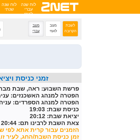
לוח שנה
לוח שנה
עברי
שנתי
לועזי
לשבת
מצב
מצב
נ
הקרובה
לועזי
עברי
ה
זמני כניסת ויציאת השבת הקרובה 
פרשת השבוע:
ראה, שבת מברכ
הפטרה למנהג האשכנזים:
עניה
הפטרה למנהג הספרדים:
עניה 
כניסת שבת: 19:03
יציאת שבת: 20:12
צאת השבת לרבינו תם: 20:44
הזמנים עבור קרית אתא לפי שי
זמן כניסת השבת/החג, לעיר זו, מחושב 30 דקות לפני 