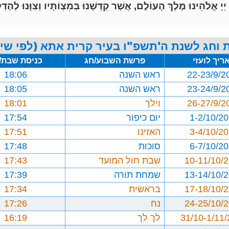
הֵינוּ מֶלֶךְ הָעוֹלָם, אֲשֶׁר קִדְּשָׁנוּ בְּמִצְוֹתָיו וְצִוָּנוּ לְהַדְל
 וחג לשנת ה'תשפ"ו בעיר קרית אתא (לפי שיט
ריך לועזי
פרשת השבוע/חג
כניסת שבת/
22-23/9/2
ראש השנה
18:06
23-24/9/2
ראש השנה
18:05
26-27/9/2
וילך
18:01
1-2/10/2
יום כיפור
17:54
3-4/10/2
האזינו
17:51
6-7/10/2
סוכות
17:48
10-11/10/
שבת חול המועד
17:43
13-14/10/
שמחת תורה
17:39
17-18/10/
בראשית
17:34
24-25/10/
נח
17:26
31/10-1/11
לך לך
16:19