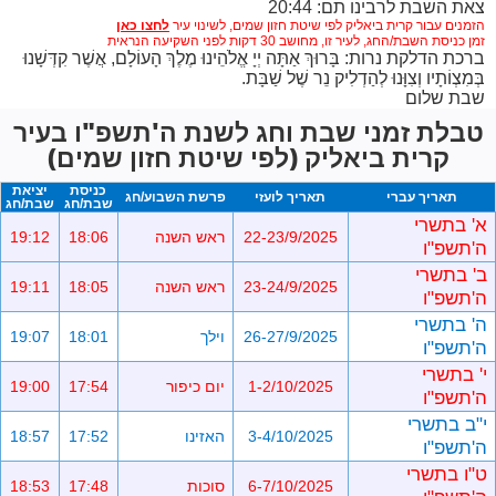
צאת השבת לרבינו תם: 20:44
הזמנים עבור קרית ביאליק לפי שיטת חזון שמים,
לשינוי עיר
זמן כניסת השבת/החג, לעיר זו, מחושב 30 דקות לפני השקיעה הנראית
ברכת הדלקת נרות: בָּרוּךְ אַתָּה יְיָ אֱלֹהֵינוּ מֶלֶךְ הָעוֹלָם, אֲשֶׁר קִדְּשָׁנוּ
בְּמִצְוֹתָיו וְצִוָּנוּ לְהַדְלִיק נֵר שֶׁל שַׁבָּת.
שבת שלום
טבלת זמני שבת וחג לשנת ה'תשפ"ו בעיר
קרית ביאליק (לפי שיטת חזון שמים)
כניסת
יציאת
תאריך עברי
תאריך לועזי
פרשת השבוע/חג
שבת/חג
שבת/חג
א' בתשרי
22-23/9/2025
ראש השנה
18:06
19:12
ה'תשפ"ו
ב' בתשרי
23-24/9/2025
ראש השנה
18:05
19:11
ה'תשפ"ו
ה' בתשרי
26-27/9/2025
וילך
18:01
19:07
ה'תשפ"ו
י' בתשרי
1-2/10/2025
יום כיפור
17:54
19:00
ה'תשפ"ו
י"ב בתשרי
3-4/10/2025
האזינו
17:52
18:57
ה'תשפ"ו
ט"ו בתשרי
6-7/10/2025
סוכות
17:48
18:53