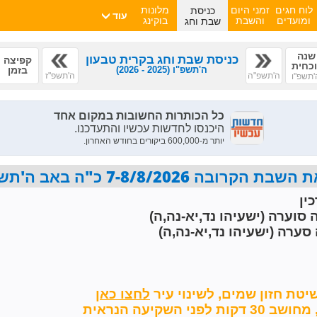
כניסת
לוח חגים
זמני היום
מלונות
עוד
שבת וחג
ומועדים
והשבת
בוקינג
שנה
כניסת שבת וחג בקרית טבעון
קפיצה
וכחית
ה'תשפ"ו
(2025 - 2026)
בזמן
ה'תשפ"ה
ה'תשפ"ז
'תשפ"ו
7-8/8/2026 כ"ה באב ה'תשפ"ו פרשת ראה
ין
 סוערה (ישעיהו נד,יא-נה,ה)
סערה (ישעיהו נד,יא-נה,ה)
יטת חזון שמים,
לשינוי עיר
השקיעה הנראית