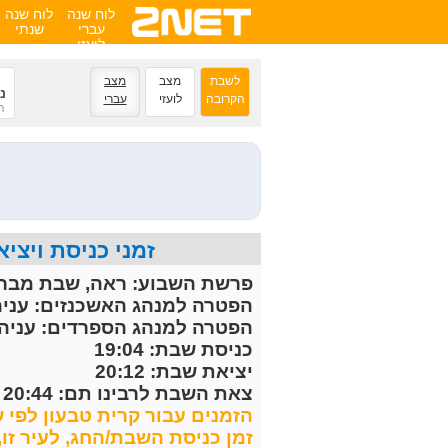
לוח שנה
לוח שנה
עברי
שנתי
לועזי
לשבת
מצב
מצב
נ
הקרובה
לועזי
עברי
ה
זמני כניסת ויציאת השבת הקרובה 
פרשת השבוע:
ראה, שבת מברכ
הפטרה למנהג האשכנזים:
עניה
הפטרה למנהג הספרדים:
עניה 
כניסת שבת: 19:04
יציאת שבת: 20:12
צאת השבת לרבינו תם: 20:44
הזמנים עבור קרית טבעון לפי ש
זמן כניסת השבת/החג, לעיר זו, מחושב 30 דקות לפני 