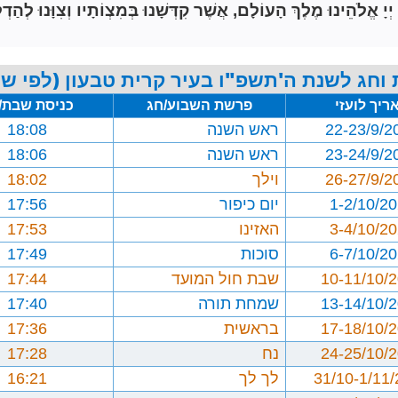
הֵינוּ מֶלֶךְ הָעוֹלָם, אֲשֶׁר קִדְּשָׁנוּ בְּמִצְוֹתָיו וְצִוָּנוּ לְהַדְל
וחג לשנת ה'תשפ"ו בעיר קרית טבעון (לפי שי
ריך לועזי
פרשת השבוע/חג
כניסת שבת/
22-23/9/2
ראש השנה
18:08
23-24/9/2
ראש השנה
18:06
26-27/9/2
וילך
18:02
1-2/10/2
יום כיפור
17:56
3-4/10/2
האזינו
17:53
6-7/10/2
סוכות
17:49
10-11/10/
שבת חול המועד
17:44
13-14/10/
שמחת תורה
17:40
17-18/10/
בראשית
17:36
24-25/10/
נח
17:28
31/10-1/11
לך לך
16:21