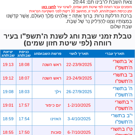
צאת השבת לרבינו תם: 20:44
הזמנים עבור רווחה לפי שיטת חזון שמים,
לשינוי עיר
זמן כניסת השבת/החג, לעיר זו, מחושב 30 דקות לפני השקיעה הנראית
ברכת הדלקת נרות: בָּרוּךְ אַתָּה יְיָ אֱלֹהֵינוּ מֶלֶךְ הָעוֹלָם, אֲשֶׁר קִדְּשָׁנוּ
בְּמִצְוֹתָיו וְצִוָּנוּ לְהַדְלִיק נֵר שֶׁל שַׁבָּת.
שבת שלום
טבלת זמני שבת וחג לשנת ה'תשפ"ו בעיר
רווחה (לפי שיטת חזון שמים)
כניסת
יציאת
תאריך עברי
תאריך לועזי
פרשת השבוע/חג
שבת/חג
שבת/חג
א' בתשרי
22-23/9/2025
ראש השנה
18:08
19:13
ה'תשפ"ו
ב' בתשרי
23-24/9/2025
ראש השנה
18:07
19:12
ה'תשפ"ו
ה' בתשרי
26-27/9/2025
וילך
18:03
19:08
ה'תשפ"ו
י' בתשרי
1-2/10/2025
יום כיפור
17:57
19:01
ה'תשפ"ו
י"ב בתשרי
3-4/10/2025
האזינו
17:54
18:59
ה'תשפ"ו
ט"ו בתשרי
6-7/10/2025
סוכות
17:50
18:55