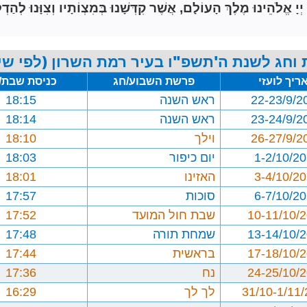
הֵינוּ מֶלֶךְ הָעוֹלָם, אֲשֶׁר קִדְּשָׁנוּ בְּמִצְוֹתָיו וְצִוָּנוּ לְהַדְל
וחג לשנת ה'תשפ"ו בעיר רמת השרון (לפי שי
ריך לועזי
פרשת השבוע/חג
כניסת שבת/
22-23/9/2
ראש השנה
18:15
23-24/9/2
ראש השנה
18:14
26-27/9/2
וילך
18:10
1-2/10/2
יום כיפור
18:03
3-4/10/2
האזינו
18:01
6-7/10/2
סוכות
17:57
10-11/10/
שבת חול המועד
17:52
13-14/10/
שמחת תורה
17:48
17-18/10/
בראשית
17:44
24-25/10/
נח
17:36
31/10-1/11
לך לך
16:29