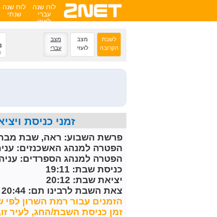
לוח שנה
לוח שנה
עברי
שנתי
לועזי
לשבת
מצב
מצב
נ
הקרובה
לועזי
עברי
ה
זמני כניסת ויציאת השבת הקרובה 
פרשת השבוע:
ראה, שבת מברכ
הפטרה למנהג האשכנזים:
עניה
הפטרה למנהג הספרדים:
עניה 
כניסת שבת: 19:11
יציאת שבת: 20:12
צאת השבת לרבינו תם: 20:44
הזמנים עבור רמת השרון לפי ש
זמן כניסת השבת/החג, לעיר זו, מחושב 22 דקות לפני 