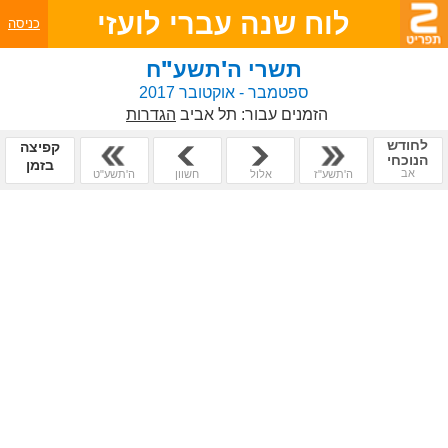
לוח שנה עברי לועזי
כניסה
תשרי ה'תשע"ח
ספטמבר - אוקטובר 2017
הזמנים עבור:
תל אביב
הגדרות
לחודש
קפיצה
הנוכחי
בזמן
אב
ה'תשע"ז
אלול
חשוון
ה'תשע"ט