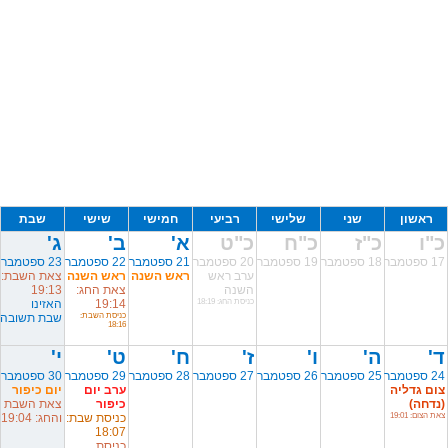
ראשון
שני
שלישי
רביעי
חמישי
שישי
שבת
כ"ו
כ"ז
כ"ח
כ"ט
א'
ב'
ג'
17 ספטמבר
18 ספטמבר
19 ספטמבר
20 ספטמבר
21 ספטמבר
22 ספטמבר
23 ספטמבר
ערב ראש
ראש השנה
ראש השנה
צאת השבת:
השנה
צאת החג:
19:13
כניסת החג: 18:19
19:14
האזינו
כניסת השבת:
שבת תשובה
18:16
ד'
ה'
ו'
ז'
ח'
ט'
י'
24 ספטמבר
25 ספטמבר
26 ספטמבר
27 ספטמבר
28 ספטמבר
29 ספטמבר
30 ספטמבר
צום גדליה
ערב יום
יום כיפור
(נדחה)
כיפור
צאת השבת
צאת הצום: 19:01
כניסת שבת:
והחג: 19:04
18:07
כניסת