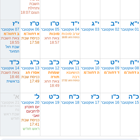
השבת
ותחילת
הצום:18:07
י"א
י"ב
י"ג
י"ד
ט"ו
ט"ז
י"ז
01 אוקטובר
02 אוקטובר
03 אוקטובר
04 אוקטובר
05 אוקטובר
06 אוקטובר
07 אוקטובר
ערב סוכות
סוכות
א דחוה'מ
ב דחוה'מ
כניסת החג: 18:00
צאת החג:
כניסת שבת:
צאת השבת:
18:55
17:58
18:57
שבת חול
המועד
י"ח
י"ט
כ'
כ"א
כ"ב
כ"ג
כ"ד
08 אוקטובר
09 אוקטובר
10 אוקטובר
11 אוקטובר
12 אוקטובר
13 אוקטובר
14 אוקטובר
ג דחוה'מ
ד דחוה'מ
ה דחוה'מ
הושענא
שמחת
אסרו חג
צאת השבת:
רבה
תורה
כניסת שבת:
18:46
כניסת החג: 17:52
צאת החג:
17:49
בראשית
18:49
כ"ה
כ"ו
כ"ז
כ"ח
כ"ט
ל'
א'
15 אוקטובר
16 אוקטובר
17 אוקטובר
18 אוקטובר
19 אוקטובר
20 אוקטובר
21 אוקטובר
יום הזכרון
צאת השבת: 18:39
נח
לרחבעם
שבת ראש
זאבי
חודש
כניסת שבת:
17:41
ראש חודש