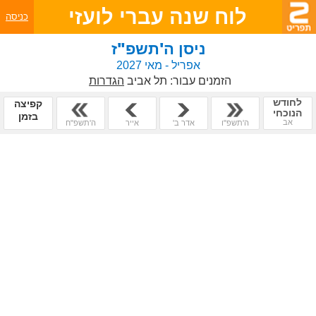
לוח שנה עברי לועזי
כניסה
ניסן ה'תשפ"ז
אפריל - מאי 2027
הזמנים עבור:
תל אביב
הגדרות
לחודש
קפיצה
הנוכחי
בזמן
אב
ה'תשפ"ו
אדר ב'
אייר
ה'תשפ"ח