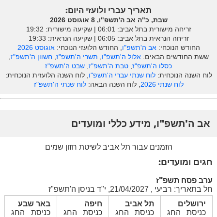
תאריך עברי ולועזי היום:
שבת, כ"ה אב ה'תשפ"ו, 8 אוגוסט 2026
זריחה מישורית בתל אביב: ‎06:01 | שקיעה מישורית: 19:32
זריחה הנראית בתל אביב: ‎06:05 | שקיעה הנראית: 19:33
החודש הנוכחי:
אב ה'תשפ"ו
, החודש הלועזי הנוכחי:
אוגוסט 2026
ששת החודשים הבאים:
אלול ה'תשפ"ו
,
תשרי ה'תשפ"ז
,
חשוון ה'תשפ"ז
,
כסלו ה'תשפ"ז
,
טבת ה'תשפ"ז
,
שבט ה'תשפ"ז
לוח השנה הנוכחית:
לוח שנתי עברי ה'תשפ"ו
, לוח השנה הלועזית הנוכחית:
לוח שנתי 2026
, לוח השנה הבאה:
לוח שנתי ה'תשפ"ז
אב ה'תשפ"ו, מידע כללי ומועדים
הזמנים עבור תל אביב לשיטת חזון שמים
חגים ומועדים:
ערב פסח תשפ"ז
חל בתאריך: רביעי , 21/04/2027, י"ד בניסן ה'תשפ"ז
ירושלים
תל אביב
חיפה
באר שבע
כניסת החג
כניסת החג
כניסת החג
כניסת החג