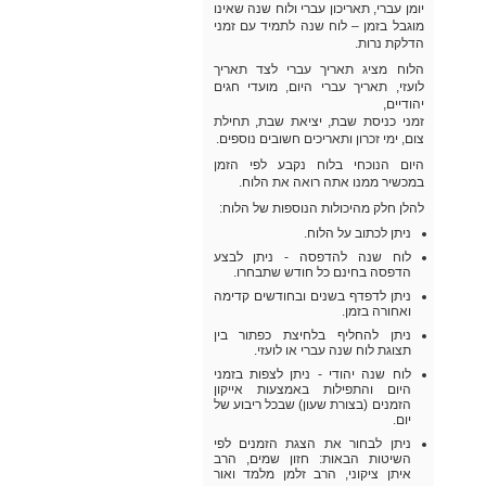
יומן עברי, תאריכון עברי ולוח שנה שאינו
מוגבל בזמן – לוח שנה לתמיד עם זמני
הדלקת נרות.
הלוח מציג תאריך עברי לצד תאריך
לועזי, תאריך עברי היום, מועדי חגים
יהודיים,
זמני כניסת שבת, יציאת שבת, תחילת
צום, ימי זכרון ותאריכים חשובים נוספים.
היום הנוכחי בלוח נקבע לפי הזמן
במכשיר ממנו אתה רואה את הלוח.
להלן חלק מהיכולות הנוספות של הלוח:
ניתן לכתוב על הלוח.
לוח שנה להדפסה - ניתן לבצע
הדפסה בחינם כל חודש שתבחרו.
ניתן לדפדף בשנים ובחודשים קדימה
ואחורה בזמן.
ניתן להחליף בלחיצת כפתור בין
תצוגת לוח שנה עברי או לועזי.
לוח שנה יהודי - ניתן לצפות בזמני
היום והתפילות באמצעות אייקון
הזמנים (בצורת שעון) שבכל ריבוע של
יום.
ניתן לבחור את הצגת הזמנים לפי
השיטות הבאות: חזון שמים, הרב
איתן ציקוני, הרב זלמן מלמד ואור