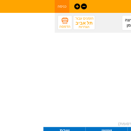
כניסה
הזמנים עבור:
צה
תל אביב
מן
הדפסה
הגדרות
רסומת)
שישי
שבת