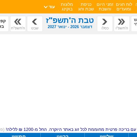
לוח חגים
זמני היום
כניסת
מלונות
עוד
ומועדים
והשבת
שבת וחג
בוקינג
טבת ה'תשפ"ז
ש
קפי
י
בז
דצמבר
2026
- ינואר
2027
ה'תשפ"ו
כסלו
שבט
ה'תשפ"ח
ם בריכה פרטית מחוממת לכל זוג באתר היוקרה. החל מ-1200 ₪ ללילה!
(פ
שלישי
רביעי
חמישי