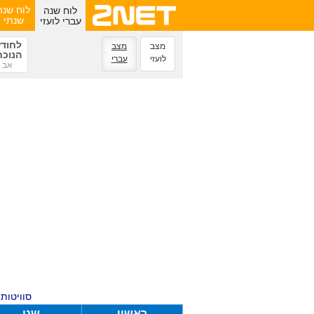
לוח שנה
לוח שנה
עברי לועזי
שנתי
לחוד
מצב
מצב
הנוכח
לועזי
עברי
אב
סוויטות ע
ראשון
שני