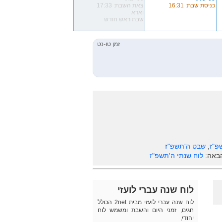
כניסת שבת: 16:31
צאת השבת: 17:33
וארא
שבת ראש חודש
פ"ז
,
שבט ה'תשפ"ז
הבאה:
לוח שנתי ה'תשפ"ז
לוח שנה עברי לועזי
לוח שנה עברי לועזי מבית 2net הכולל
חגים, זמני היום והשבת ומשמש לוח
יהודי,