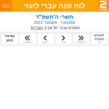
לוח שנה עברי לועזי
כניסה
תשרי ה'תשפ"ד
ספטמבר - אוקטובר 2023
הזמנים עבור:
תל אביב
הגדרות
לחודש
קפיצה
הנוכחי
בזמן
אב
ה'תשפ"ג
אלול
חשוון
ה'תשפ"ה