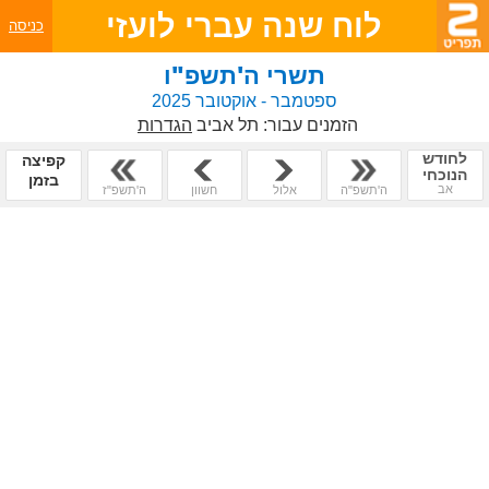
לוח שנה עברי לועזי
כניסה
תשרי ה'תשפ"ו
ספטמבר - אוקטובר 2025
הזמנים עבור:
תל אביב
הגדרות
לחודש
קפיצה
הנוכחי
בזמן
אב
ה'תשפ"ה
אלול
חשוון
ה'תשפ"ז