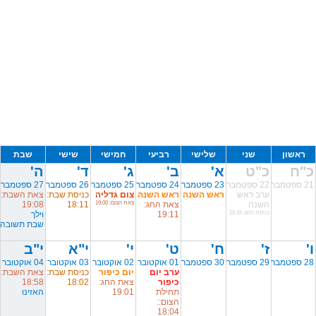
ראשון
שני
שלישי
רביעי
חמישי
שישי
שבת
כ"ח
כ"ט
א'
ב'
ג'
ד'
ה'
21 ספטמבר
22 ספטמבר
23 ספטמבר
24 ספטמבר
25 ספטמבר
26 ספטמבר
27 ספטמבר
ערב ראש
ראש השנה
ראש השנה
צום גדליה
כניסת שבת:
צאת השבת:
השנה
צאת החג:
צאת הצום: 19:00
18:11
19:08
כניסת החג: 18:16
19:11
וילך
שבת תשובה
ו'
ז'
ח'
ט'
י'
י"א
י"ב
28 ספטמבר
29 ספטמבר
30 ספטמבר
01 אוקטובר
02 אוקטובר
03 אוקטובר
04 אוקטובר
ערב יום
יום כיפור
כניסת שבת:
צאת השבת:
כיפור
צאת החג:
18:02
18:58
תחילת
19:01
האזינו
הצום::
18:04