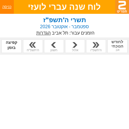
לוח שנה עברי לועזי
כניסה
תשרי ה'תשפ"ז
ספטמבר - אוקטובר 2026
הזמנים עבור:
תל אביב
הגדרות
לחודש
קפיצה
הנוכחי
בזמן
אב
ה'תשפ"ו
אלול
חשוון
ה'תשפ"ח