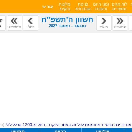
לוח חגים
זמני היום
כניסת
מלונות
עוד
ומועדים
והשבת
שבת וחג
בוקינג
חשוון ה'תשפ"ח
קפ
ב
נובמבר - דצמבר 2027
ה'תשפ"ז
תשרי
כסלו
ה'תשפ"ט
ם בריכה פרטית מחוממת לכל זוג באתר היוקרה. החל מ-1200 ₪ ללילה!
(פ
שלישי
רביעי
חמישי