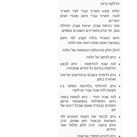
הדלקת נרות.
הלוח מציג תאריך עברי לצד תאריך
לועזי, תאריך עברי היום, מועדי חגים
יהודיים,
זמני כניסת שבת, יציאת שבת, תחילת
צום, ימי זכרון ותאריכים חשובים נוספים.
היום הנוכחי בלוח נקבע לפי הזמן
במכשיר ממנו אתה רואה את הלוח.
להלן חלק מהיכולות הנוספות של הלוח:
ניתן לכתוב על הלוח.
לוח שנה להדפסה - ניתן לבצע
הדפסה בחינם כל חודש שתבחרו.
ניתן לדפדף בשנים ובחודשים קדימה
ואחורה בזמן.
ניתן להחליף בלחיצת כפתור בין
תצוגת לוח שנה עברי או לועזי.
לוח שנה יהודי - ניתן לצפות בזמני
היום והתפילות באמצעות אייקון
הזמנים (בצורת שעון) שבכל ריבוע של
יום.
ניתן לבחור את הצגת הזמנים לפי
השיטות הבאות: חזון שמים, הרב
איתן ציקוני, הרב זלמן מלמד ואור
החיים.
ניתן להציג מספרי שבועות