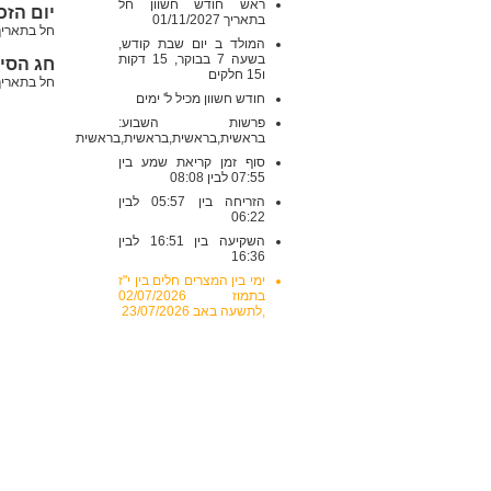
ראש חודש חשוון חל
יום הזכ
בתאריך 01/11/2027
חל בתאריך: חמישי , 1/2027
המולד ב יום שבת קודש,
בשעה 7 בבוקר, 15 דקות
חג הסי
ו15 חלקים
חל בתאריך: שני , 29/11/2027,
חודש חשוון מכיל ל' ימים
פרשות השבוע:
בראשית,בראשית,בראשית,בראשית
סוף זמן קריאת שמע בין
07:55 לבין 08:08
הזריחה בין 05:57 לבין
06:22
השקיעה בין 16:51 לבין
16:36
ימי בין המצרים חלים בין י"ז
בתמוז 02/07/2026
,לתשעה באב 23/07/2026