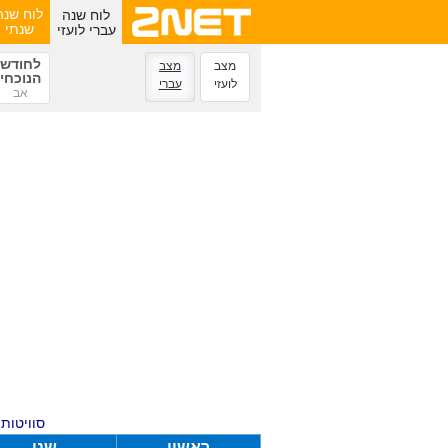
לוח שנה
לוח שנה
עברי לועזי
שנתי
לחודש
מצב
מצב
הנוכחי
לועזי
עברי
אב
סוויטות ע
ראשון
שני