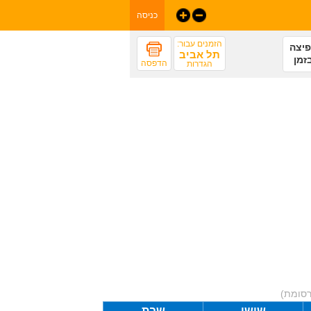
כניסה
הזמנים עבור:
יצה
תל אביב
זמן
הדפסה
הגדרות
רסומת)
שישי
שבת