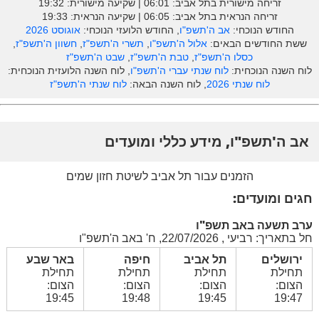
זריחה מישורית בתל אביב: ‎06:01 | שקיעה מישורית: 19:32
זריחה הנראית בתל אביב: ‎06:05 | שקיעה הנראית: 19:33
החודש הנוכחי:
אב ה'תשפ"ו
, החודש הלועזי הנוכחי:
אוגוסט 2026
ששת החודשים הבאים:
אלול ה'תשפ"ו
,
תשרי ה'תשפ"ז
,
חשוון ה'תשפ"ז
,
כסלו ה'תשפ"ז
,
טבת ה'תשפ"ז
,
שבט ה'תשפ"ז
לוח השנה הנוכחית:
לוח שנתי עברי ה'תשפ"ו
, לוח השנה הלועזית הנוכחית:
לוח שנתי 2026
, לוח השנה הבאה:
לוח שנתי ה'תשפ"ז
אב ה'תשפ"ו, מידע כללי ומועדים
הזמנים עבור תל אביב לשיטת חזון שמים
חגים ומועדים:
ערב תשעה באב תשפ"ו
חל בתאריך: רביעי , 22/07/2026, ח' באב ה'תשפ"ו
ירושלים
תל אביב
חיפה
באר שבע
תחילת
תחילת
תחילת
תחילת
הצום:
הצום:
הצום:
הצום:
19:45
19:48
19:45
19:47