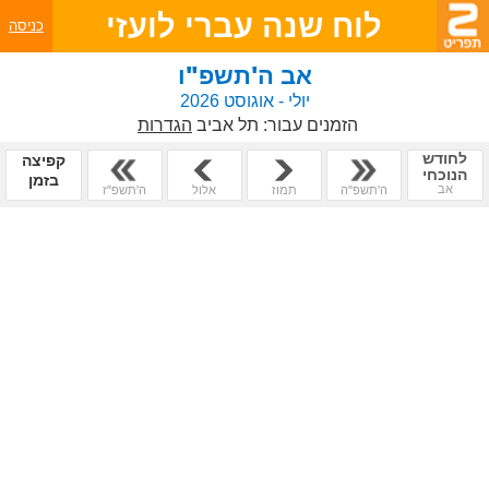
לוח שנה עברי לועזי
כניסה
אב ה'תשפ"ו
יולי - אוגוסט 2026
הזמנים עבור:
תל אביב
הגדרות
לחודש
קפיצה
הנוכחי
בזמן
אב
ה'תשפ"ה
תמוז
אלול
ה'תשפ"ז