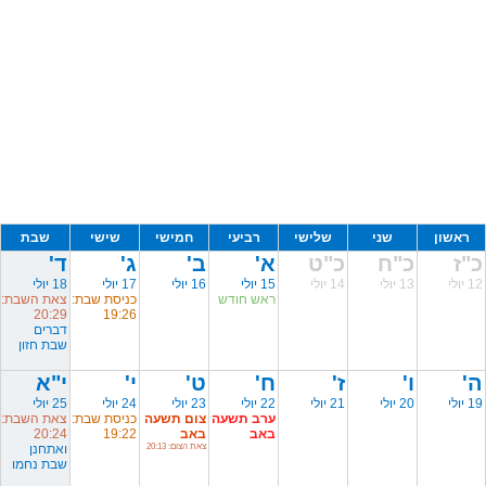
ראשון
שני
שלישי
רביעי
חמישי
שישי
שבת
כ"ז
כ"ח
כ"ט
א'
ב'
ג'
ד'
12 יולי
13 יולי
14 יולי
15 יולי
16 יולי
17 יולי
18 יולי
ראש חודש
כניסת שבת:
צאת השבת:
20:29
19:26
דברים
שבת חזון
ה'
ו'
ז'
ח'
ט'
י'
י"א
19 יולי
20 יולי
21 יולי
22 יולי
23 יולי
24 יולי
25 יולי
ערב תשעה
צום תשעה
כניסת שבת:
צאת השבת:
באב
באב
19:22
20:24
צאת הצום: 20:13
ואתחנן
שבת נחמו