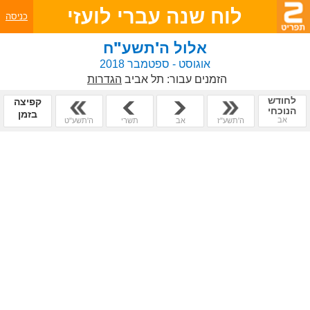
לוח שנה עברי לועזי
כניסה
אלול ה'תשע"ח
אוגוסט - ספטמבר 2018
הזמנים עבור:
תל אביב
הגדרות
לחודש
קפיצה
הנוכחי
בזמן
אב
ה'תשע"ז
אב
תשרי
ה'תשע"ט