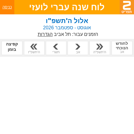
לוח שנה עברי לועזי
כניסה
אלול ה'תשפ"ו
אוגוסט - ספטמבר 2026
הזמנים עבור:
תל אביב
הגדרות
לחודש
קפיצה
הנוכחי
בזמן
אב
ה'תשפ"ה
אב
תשרי
ה'תשפ"ז