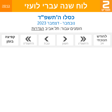
לוח שנה עברי לועזי
כניסה
כסלו ה'תשפ"ד
נובמבר - דצמבר 2023
הזמנים עבור:
תל אביב
הגדרות
לחודש
קפיצה
הנוכחי
בזמן
אב
ה'תשפ"ג
חשוון
טבת
ה'תשפ"ה