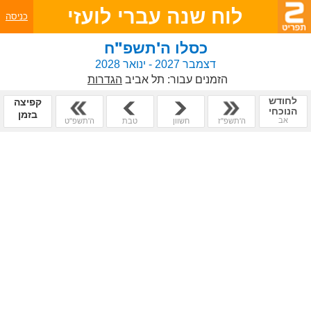
לוח שנה עברי לועזי
כניסה
כסלו ה'תשפ"ח
דצמבר
2027
- ינואר
2028
הזמנים עבור:
תל אביב
הגדרות
לחודש
קפיצה
הנוכחי
בזמן
אב
ה'תשפ"ז
חשוון
טבת
ה'תשפ"ט