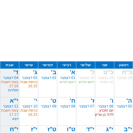
ראשון
שני
שלישי
רביעי
חמישי
שישי
שבת
כ"ח
כ"ט
ל'
א'
ב'
ג'
ד'
28 נובמבר
29 נובמבר
30 נובמבר
01 דצמבר
02 דצמבר
03 דצמבר
04 דצמבר
חג הסיגד
ראש חודש
ראש חודש
כניסת שבת:
צאת השבת:
17:16
16:15
תולדות
ה'
ו'
ז'
ח'
ט'
י'
י"א
05 דצמבר
06 דצמבר
07 דצמבר
08 דצמבר
09 דצמבר
10 דצמבר
11 דצמבר
יום הזכרון
כניסת שבת:
צאת השבת:
לדוד בן גוריון
16:15
17:17
ויצא
י"ב
י"ג
י"ד
ט"ו
ט"ז
י"ז
י"ח