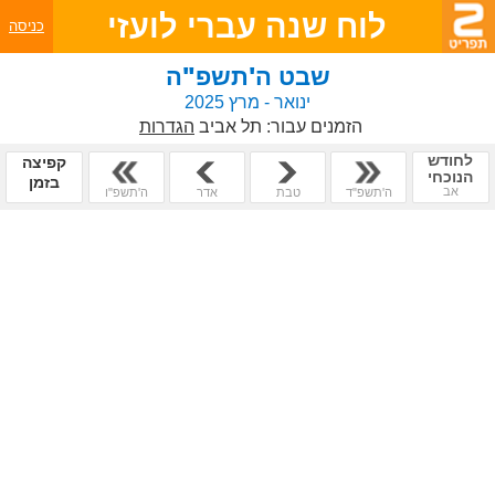
לוח שנה עברי לועזי
כניסה
שבט ה'תשפ"ה
ינואר - מרץ 2025
הזמנים עבור:
תל אביב
הגדרות
לחודש
קפיצה
הנוכחי
בזמן
אב
ה'תשפ"ד
טבת
אדר
ה'תשפ"ו