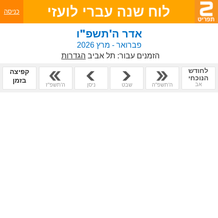
לוח שנה עברי לועזי
כניסה
אדר ה'תשפ"ו
פברואר - מרץ 2026
הזמנים עבור:
תל אביב
הגדרות
לחודש
קפיצה
הנוכחי
בזמן
אב
ה'תשפ"ה
שבט
ניסן
ה'תשפ"ז