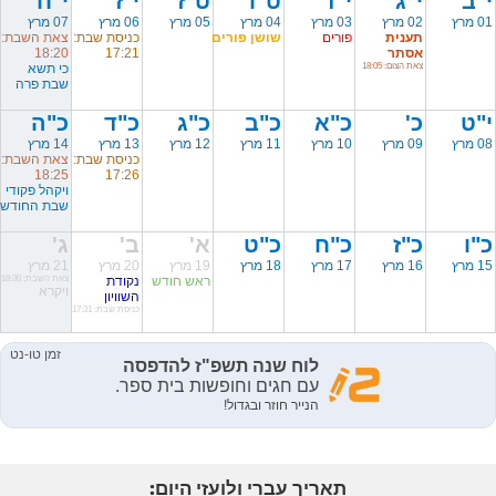
י"ב
י"ג
י"ד
ט"ו
ט"ז
י"ז
י"ח
01 מרץ
02 מרץ
03 מרץ
04 מרץ
05 מרץ
06 מרץ
07 מרץ
תענית
פורים
שושן פורים
כניסת שבת:
צאת השבת:
אסתר
17:21
18:20
צאת הצום: 18:05
כי תשא
שבת פרה
י"ט
כ'
כ"א
כ"ב
כ"ג
כ"ד
כ"ה
08 מרץ
09 מרץ
10 מרץ
11 מרץ
12 מרץ
13 מרץ
14 מרץ
כניסת שבת:
צאת השבת:
18:25
17:26
ויקהל פקודי
שבת החודש
כ"ו
כ"ז
כ"ח
כ"ט
א'
ב'
ג'
15 מרץ
16 מרץ
17 מרץ
18 מרץ
19 מרץ
20 מרץ
21 מרץ
ראש חודש
נקודת
צאת השבת: 18:30
ויקרא
השוויון
כניסת שבת: 17:31
תאריך עברי ולועזי היום: