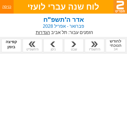
לוח שנה עברי לועזי
כניסה
אדר ה'תשפ"ח
פברואר - אפריל 2028
הזמנים עבור:
תל אביב
הגדרות
לחודש
קפיצה
הנוכחי
בזמן
אב
ה'תשפ"ז
שבט
ניסן
ה'תשפ"ט