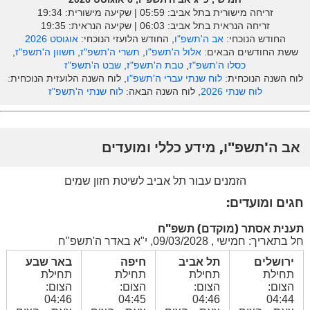
זריחה מישורית בתל אביב: ‎05:59 | שקיעה מישורית: 19:34
זריחה הנראית בתל אביב: ‎06:03 | שקיעה הנראית: 19:35
החודש הנוכחי:
אב ה'תשפ"ו
, החודש הלועזי הנוכחי:
אוגוסט 2026
ששת החודשים הבאים:
אלול ה'תשפ"ו
,
תשרי ה'תשפ"ז
,
חשוון ה'תשפ"ז
,
כסלו ה'תשפ"ז
,
טבת ה'תשפ"ז
,
שבט ה'תשפ"ז
לוח השנה הנוכחית:
לוח שנתי עברי ה'תשפ"ו
, לוח השנה הלועזית הנוכחית:
לוח שנתי 2026
, לוח השנה הבאה:
לוח שנתי ה'תשפ"ז
אב ה'תשפ"ו, מידע כללי ומועדים
הזמנים עבור תל אביב לשיטת חזון שמים
חגים ומועדים:
תענית אסתר (מוקדם) תשפ"ח
חל בתאריך: חמישי , 09/03/2028, י"א באדר ה'תשפ"ח
ירושלים
תל אביב
חיפה
באר שבע
תחילת
תחילת
תחילת
תחילת
הצום:
הצום:
הצום:
הצום:
04:46
04:45
04:46
04:44