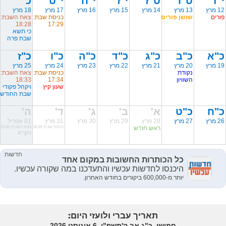
י"ד
ט"ו
ט"ז
י"ז
י"ח
י"ט
כ'
12 מרץ
13 מרץ
14 מרץ
15 מרץ
16 מרץ
17 מרץ
18 מרץ
פורים
שושן פורים
כניסת שבת:
צאת השבת:
18:28
17:29
כי תשא
שבת פרה
כ"א
כ"ב
כ"ג
כ"ד
כ"ה
כ"ו
כ"ז
19 מרץ
20 מרץ
21 מרץ
22 מרץ
23 מרץ
24 מרץ
25 מרץ
נקודת
כניסת שבת:
צאת השבת:
השוויון
17:34
18:33
שעון קיץ
ויקהל פקודי
שבת החודש
כ"ח
כ"ט
א'
ב'
ג'
ד'
ה'
26 מרץ
27 מרץ
28 מרץ
29 מרץ
30 מרץ
31 מרץ
01 אפריל
ראש חודש
כניסת שבת: 18:39
צאת השבת: 19:38
ויקרא
תאריך עברי ולועזי היום:
חמישי, כ"ג אב ה'תשפ"ו, 6 אוגוסט 2026