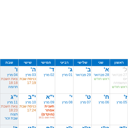
ראשון
שני
שלישי
רביעי
חמישי
שישי
שבת
ל'
א'
ב'
ג'
ד'
ה'
ו'
27 פברואר
28 פברואר
29 פברואר
01 מרץ
02 מרץ
03 מרץ
04 מרץ
יום
ראש חודש
כניסת שבת:
צאת השבת:
המשפחה
17:19
18:18
ראש חודש
תרומה
ז'
ח'
ט'
י'
י"א
י"ב
י"ג
05 מרץ
06 מרץ
07 מרץ
08 מרץ
09 מרץ
10 מרץ
11 מרץ
תענית
כניסת שבת:
צאת השבת:
אסתר
17:24
18:23
(מוקדם)
תצוה
צאת הצום: 18:11
שבת זכור