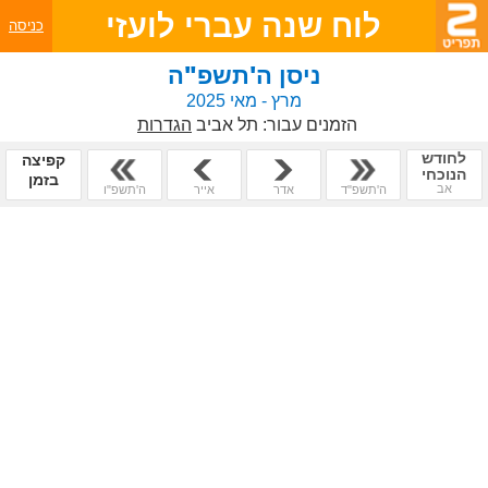
לוח שנה עברי לועזי
כניסה
ניסן ה'תשפ"ה
מרץ - מאי 2025
הזמנים עבור:
תל אביב
הגדרות
לחודש
קפיצה
הנוכחי
בזמן
אב
ה'תשפ"ד
אדר
אייר
ה'תשפ"ו