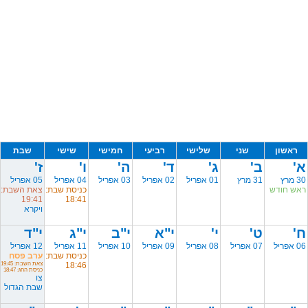
ראשון
שני
שלישי
רביעי
חמישי
שישי
שבת
א'
ב'
ג'
ד'
ה'
ו'
ז'
30 מרץ
31 מרץ
01 אפריל
02 אפריל
03 אפריל
04 אפריל
05 אפריל
ראש חודש
כניסת שבת:
צאת השבת:
19:41
18:41
ויקרא
ח'
ט'
י'
י"א
י"ב
י"ג
י"ד
06 אפריל
07 אפריל
08 אפריל
09 אפריל
10 אפריל
11 אפריל
12 אפריל
כניסת שבת:
ערב פסח
18:46
צאת השבת: 19:45
כניסת החג: 18:47
צו
שבת הגדול