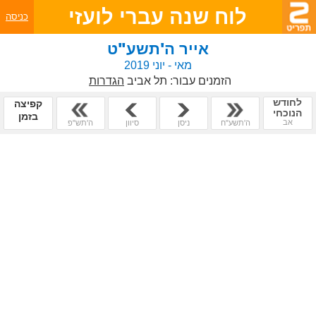
לוח שנה עברי לועזי
כניסה
אייר ה'תשע"ט
מאי - יוני 2019
הזמנים עבור:
תל אביב
הגדרות
לחודש
קפיצה
הנוכחי
בזמן
אב
ה'תשע"ח
ניסן
סיוון
ה'תש"פ