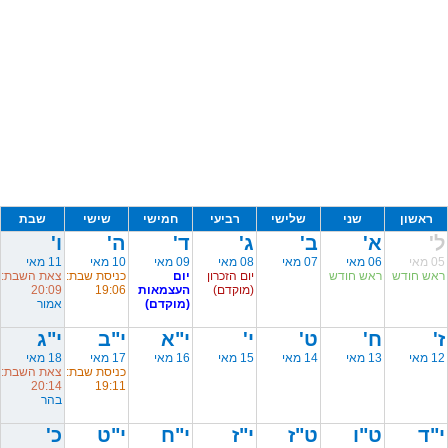
ראשון
שני
שלישי
רביעי
חמישי
שישי
שבת
ל'
א'
ב'
ג'
ד'
ה'
ו'
05 מאי
06 מאי
07 מאי
08 מאי
09 מאי
10 מאי
11 מאי
ראש חודש
ראש חודש
יום הזכרון
יום
כניסת שבת:
צאת השבת:
(מוקדם)
העצמאות
19:06
20:09
(מוקדם)
אמור
ז'
ח'
ט'
י'
י"א
י"ב
י"ג
12 מאי
13 מאי
14 מאי
15 מאי
16 מאי
17 מאי
18 מאי
כניסת שבת:
צאת השבת:
20:14
19:11
בהר
י"ד
ט"ו
ט"ז
י"ז
י"ח
י"ט
כ'