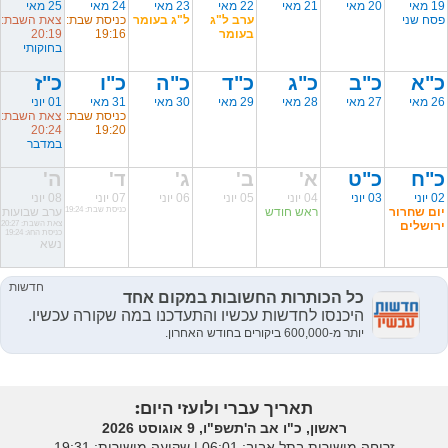
19 מאי
20 מאי
21 מאי
22 מאי
23 מאי
24 מאי
25 מאי
פסח שני
ערב ל"ג
ל"ג בעומר
כניסת שבת:
צאת השבת:
בעומר
19:16
20:19
בחוקותי
כ"א
כ"ב
כ"ג
כ"ד
כ"ה
כ"ו
כ"ז
26 מאי
27 מאי
28 מאי
29 מאי
30 מאי
31 מאי
01 יוני
כניסת שבת:
צאת השבת:
20:24
19:20
במדבר
כ"ח
כ"ט
א'
ב'
ג'
ד'
ה'
02 יוני
03 יוני
04 יוני
05 יוני
06 יוני
07 יוני
08 יוני
יום שחרור
ראש חודש
כניסת שבת: 19:24
ערב שבועות
ירושלים
צאת השבת: 20:27
כניסת החג: 19:24
נשא
תאריך עברי ולועזי היום:
ראשון, כ"ו אב ה'תשפ"ו, 9 אוגוסט 2026
זריחה מישורית בתל אביב: ‎06:01 | שקיעה מישורית: 19:31